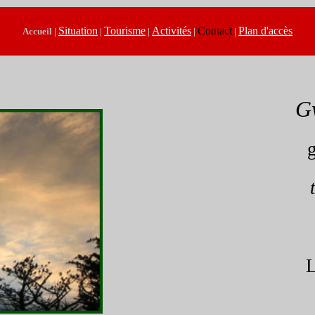
Situation
Tourisme
Activités
Contact
Plan d'accès
Accueil
|
|
|
|
|
G
L